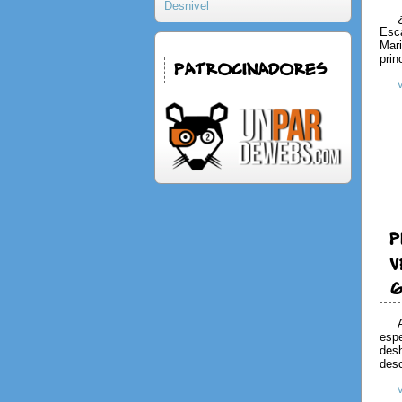
Desnivel
Esca
Mari
prin
Patrocinadores
P
V
G
espe
desh
des