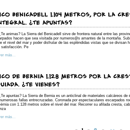
ICO BENICADELL 1.104 METROS, POR LA CR
NTEGRAL. ¿TE APUNTAS?
¿Te animas? La Sierra del Benicadell sirve de frontera natural entre las provin
rpados hacen que sea visitada por numeros@s amantes de la montaña. Subir
e el nivel del mar y poder disfrutar de las espléndidas vistas que se divisan 
 satisfacción. Pe
ver más...
ICO DE BERNIA 1.128 METROS POR LA CREST
UIADA. ¿TE VIENES?
¿Te apuntas? La Sierra de Bernia es un anticlinal de materiales calcáreos de
numerosas fallas entrecruzadas. Coronada por espectaculares escarpados roc
èrnia con 1.128 metros sobre el nivel del mar. Recorrer su afilada cresta, caba
anza
ver más...