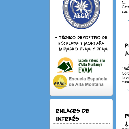
Natu
Cata
sus 
- Técnico deportivo de
escalada y montaña
P
- Miembro EVAM y EEAM
A
1842
Coro
le v
cumb
Enlaces de
P
Interés
¿