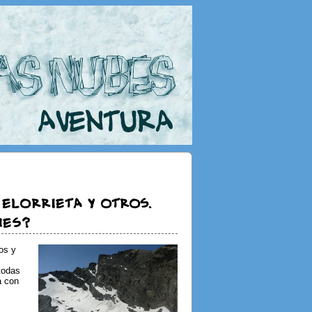
 ELORRIETA y otros.
NES?
os y
 todas
a con