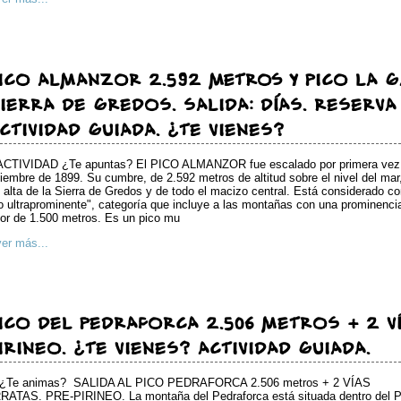
ICO ALMANZOR 2.592 metros Y PICO LA G
IERRA DE GREDOS. SALIDA: DÍAS. RESERVA T
CTIVIDAD GUIADA. ¿TE VIENES?
ACTIVIDAD ¿Te apuntas? El PICO ALMANZOR fue escalado por primera vez
iembre de 1899. Su cumbre, de 2.592 metros de altitud sobre el nivel del mar,
alta de la Sierra de Gredos y de todo el macizo central. Está considerado c
o ultraprominente", categoría que incluye a las montañas con una prominenci
or de 1.500 metros. Es un pico mu
ver más...
ICO DEL PEDRAFORCA 2.506 METROS + 2 V
IRINEO. ¿TE VIENES? ACTIVIDAD GUIADA.
¿Te animas? SALIDA AL PICO PEDRAFORCA 2.506 metros + 2 VÍAS
RATAS. PRE-PIRINEO. La montaña del Pedraforca está situada dentro del 