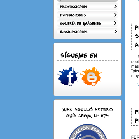
Proyecciones
Expediciones
Galería de Imágenes
P
Inscripciones
S
A
Sígueme en
sept
más 
"pic
may
JUAN AGULLÓ ARTERO
P
Guía AEGM, n° 674
P
FER