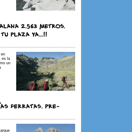
ALANA 2.563 metros.
U PLAZA YA...!!
 en
 es la
omo un
a
ÍAS FERRATAS. PRE-
Parque