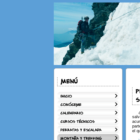
Menú
P
Inicio
S
Conóceme
Calendario
salv
acum
Cursos técnicos
part
Ferratas y Escalada
el q
Montaña y Trekking