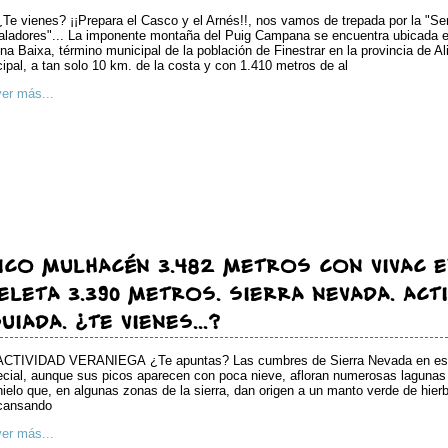
¿Te vienes? ¡¡Prepara el Casco y el Arnés!!, nos vamos de trepada por la "Se
ladores"... La imponente montaña del Puig Campana se encuentra ubicada e
na Baixa, término municipal de la población de Finestrar en la provincia de A
cipal, a tan solo 10 km. de la costa y con 1.410 metros de al
ver más...
ICO MULHACÉN 3.482 METROS CON VIVAC E
ELETA 3.390 METROS. SIERRA NEVADA. ACT
UIADA. ¿TE VIENES...?
ACTIVIDAD VERANIEGA ¿Te apuntas? Las cumbres de Sierra Nevada en esta
cial, aunque sus picos aparecen con poca nieve, afloran numerosas lagunas 
ielo que, en algunas zonas de la sierra, dan origen a un manto verde de hie
cansando
ver más...