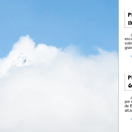
P
I
esca
sobr
gran
P
G
por 
de B
alc