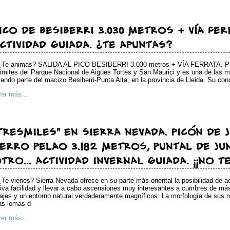
ICO DE BESIBERRI 3.030 METROS + VÍA FER
CTIVIDAD GUIADA. ¿TE APUNTAS?
¿Te animas? SALIDA AL PICO BESIBERRI 3.030 metros + VÍA FERRATA. PI
límites del Parque Nacional de Aigües Tortes y San Maurici y es una de las m
ando parte del macizo Besiberri-Punta Alta, en la provincia de Lleida. Su con
ver más...
TRESMILES" EN SIERRA NEVADA. PICÓN DE 
ERRO PELAO 3.182 METROS, PUNTAL DE JUN
TRO... ACTIVIDAD INVERNAL GUIADA. ¡¡NO TE
¿Te vienes? Sierra Nevada ofrece en su parte más oriental la posibilidad de a
tiva facilidad y llevar a cabo ascensiones muy interesantes a cumbres de má
ajes y un entorno natural verdaderamente magníficos. La morfología de sus mo
as lomas d
ver más...