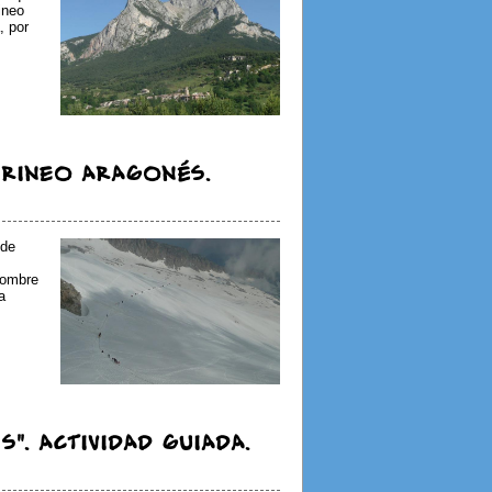
ineo
, por
PIRINEO ARAGONÉS.
 de
 nombre
a
". ACTIVIDAD GUIADA.