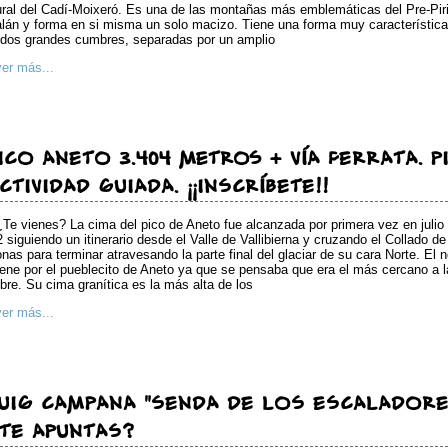
ral del Cadí-Moixeró. Es una de las montañas más emblemáticas del Pre-Pir
lán y forma en si misma un solo macizo. Tiene una forma muy característica
dos grandes cumbres, separadas por un amplio
ver más...
ICO ANETO 3.404 metros + VÍA FERRATA. 
CTIVIDAD GUIADA. ¡¡INSCRÍBETE!!
¿Te vienes? La cima del pico de Aneto fue alcanzada por primera vez en julio
 siguiendo un itinerario desde el Valle de Vallibierna y cruzando el Collado de
nas para terminar atravesando la parte final del glaciar de su cara Norte. El
iene por el pueblecito de Aneto ya que se pensaba que era el más cercano a l
re. Su cima granítica es la más alta de los
ver más...
UIG CAMPANA "SENDA DE LOS ESCALADORES
TE APUNTAS?