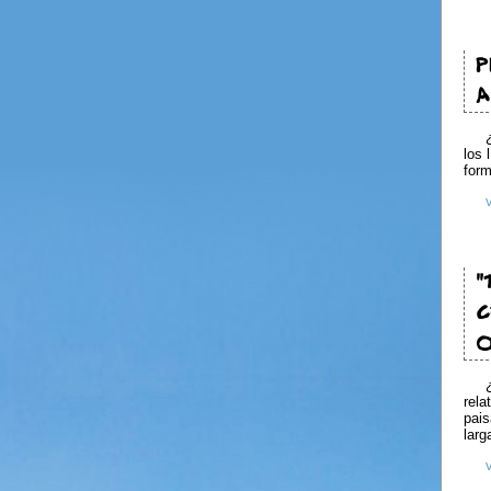
P
A
los 
form
"
C
O
rela
pais
larg