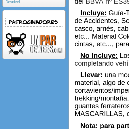
del
B
BVA
nº ES3
Desnivel
Incluye:
Guía-T
de Accidentes, Se
Patrocinadores
casco, arnés, cab
etc... Material C
cintas, etc..., para
No Incluye:
Los
completando vehíc
Llevar:
una moch
material, algo de 
cortavientos/impe
trekking/montaña,
guantes ferrateros
MASCARILLAS, et
Nota:
para part