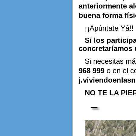
anteriormente al
buena forma físi
¡¡Apúntate Yá!!
Si los partici
concretaríamos 
Si necesitas má
968 999
o en el co
j.viviendoenla
NO TE LA PIER