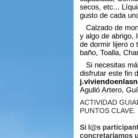
secos, etc... Líqu
gusto de cada u
Calzado de mont
y algo de abrigo,
de dormir lijero o
baño, Toalla, Cha
Si necesitas má
disfrutar este fi
j.viviendoenla
Agulló Artero, Gu
ACTIVIDAD GUI
PUNTOS CLAVE.
Si l@s participan
concretaríamos u