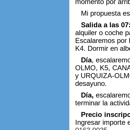
momento por arri
Mi propuesta es
Salida a las 07
alquiler o coche p
Escalaremos por 
K4. Dormir en al
Día
, escalarem
OLMO, K5, CANA
y URQUIZA-OLMO 
desayuno.
Día,
escalaremo
terminar la activi
Precio inscrip
Ingresar importe 