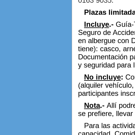
0163 9035
.
Plazas limitad
Inclu
ye
.-
Guía-T
Seguro de Acciden
en albergue con D
tiene): casco, arn
Documentación par
y seguridad para 
No incluye
:
Co
(alquiler vehícul
participantes insc
Nota
.-
Allí pod
se prefiere, lleva
Para las activid
capacidad, Comida: